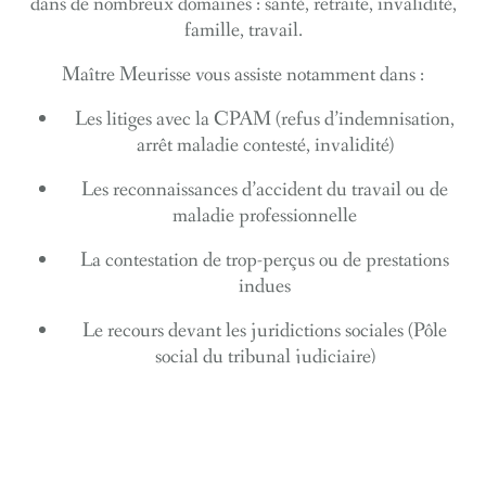
dans de nombreux domaines : santé, retraite, invalidité,
famille, travail.
Maître Meurisse vous assiste notamment dans :
Les
litiges avec la CPAM
(refus d’indemnisation,
arrêt maladie contesté, invalidité)
Les
reconnaissances d’accident du travail
ou de
maladie professionnelle
La
contestation de trop-perçus
ou de prestations
indues
Le
recours devant les juridictions sociales
(Pôle
social du tribunal judiciaire)
Les
litiges avec la CAF
concernant le RSA, les
allocations familiales ou l’APL
L’accompagnement des personnes
en situation de