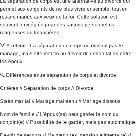
La
séparation de corps
est une alternative au divorce qui
permet aux conjoints de
ne plus vivre ensemble
, tout en
restant
mariés
aux yeux de la loi. Cette solution est
souvent privilégiée pour des
raisons personnelles,
religieuses ou financières
.
💡
À retenir
: La séparation de corps ne dissout pas le
mariage, mais elle met fin au
devoir de cohabitation
entre
les époux.
🔍 Différences entre séparation de corps et divorce
Critères
//
Séparation de corps
//
Divorce
Statut marital
// Mariage maintenu // Mariage dissous
Nom de famille
// L’époux(se) peut garder le nom du
conjoint(e) // Possibilité de le garder, mais pas automatique
Devoir de secours
// Maintenu (ex. pension alimentaire) //